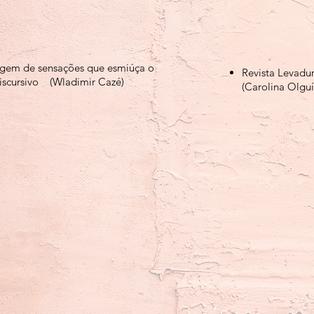
gem de sensações que esmiúça o
Revista Levadu
iscursivo
(Wladimir Cazé)
(Carolina Olgu