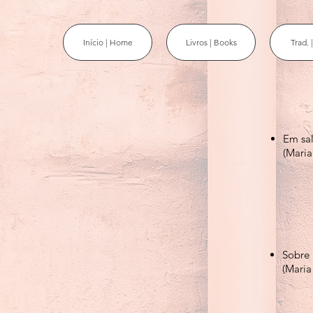
Início | Home
Livros | Books
Trad. |
Em sa
(Maria
Sobre
(Maria