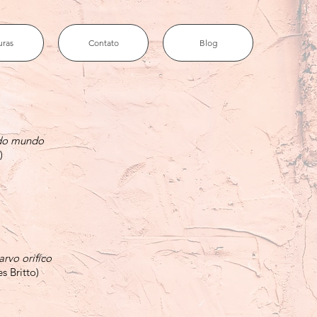
uras
Contato
Blog
 do mundo
)
arvo orifíco
s Britto)