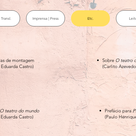
 Transl.
Imprensa | Press
Etc.
Leit
las de montagem
Sobre
O teatro
 Eduarda Castro)
(Carlito Azevedo
O teatro do mundo
Prefácio para
P
 Eduarda Castro)
(Paulo Henrique