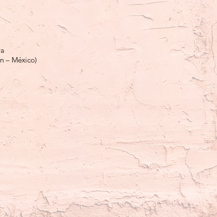
ra
ín – México)