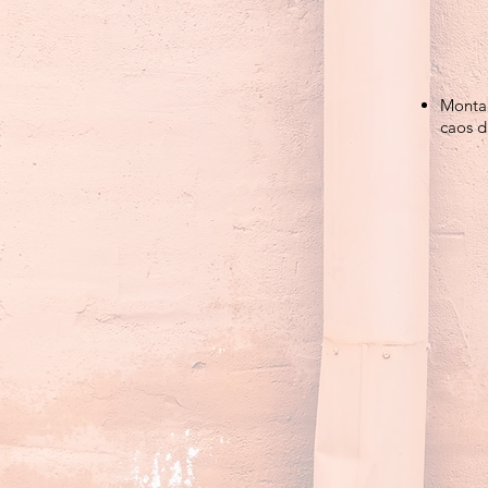
Monta
caos d